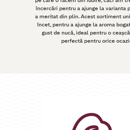
pe care o facem din iubire, căci am tr
încercări pentru a ajunge la varianta 
a meritat din plin. Acest sortiment uni
încet, pentru a ajunge la aroma bogată
gust de nucă, ideal pentru o ceașc
perfectă pentru orice ocazi