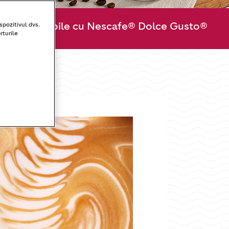
le compatibile cu Nescafe® Dolce Gusto®
spozitivul dvs.
rturile