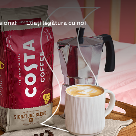
sional
Luați legătura cu noi