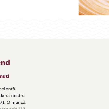
end
nuti
celentă.
darul nostru
971. O muncă