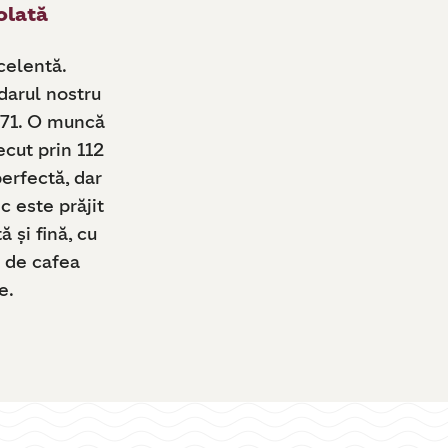
olată
celentă.
darul nostru
971. O muncă
ecut prin 112
perfectă, dar
c este prăjit
 și fină, cu
ă de cafea
e.