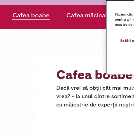
Cafea boabe
Cafea măcinată
C
Făcând clic
pentru a îmb
noastre de 
Setări 
Cafea boabe
Dacă vrei să obții cât mai mul
vrea? - ia unul dintre sortime
cu măiestrie de experții noștri