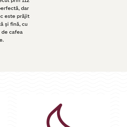
ecut prin 112
perfectă, dar
c este prăjit
 și fină, cu
ă de cafea
e.