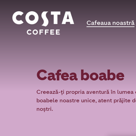
Cafeaua noastră
Cafea boabe
Creează-ți propria aventură în lumea 
boabele noastre unice, atent prăjite d
noștri.